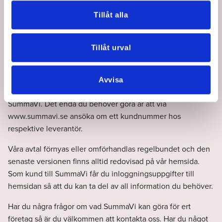
blir vi för leverantörerna.
Tillåt alla
Våra avtal omfattar bl.a. in-och utrikestransporter,
försäkringar, kreditupplysningar, finansiella tjänster,
Tillåt urval
emballage och förbrukningsmaterial, juridisk rådgivning,
drivmedel, it-relaterade tjänster och hotell.
Avvisa
Alla avtal är färdiga att använda för dig som är kund hos
SummaVi. Det enda du behöver göra är att via
www.summavi.se ansöka om ett kundnummer hos
respektive leverantör.
Våra avtal förnyas eller omförhandlas regelbundet och den
senaste versionen finns alltid redovisad på vår hemsida.
Som kund till SummaVi får du inloggningsuppgifter till
hemsidan så att du kan ta del av all information du behöver.
Har du några frågor om vad SummaVi kan göra för ert
företag så är du välkommen att kontakta oss. Har du något