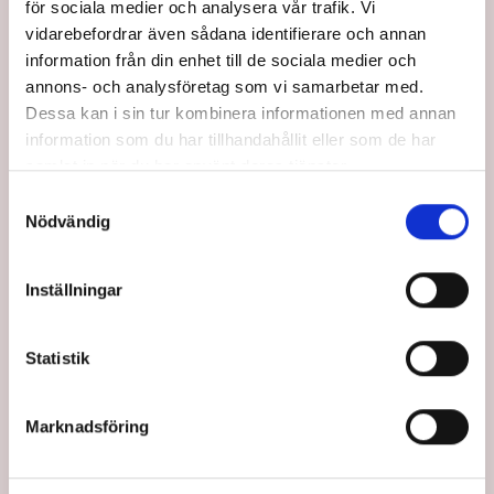
för sociala medier och analysera vår trafik. Vi
vidarebefordrar även sådana identifierare och annan
SummaVi erbjuder ramavtal inom en mängd
information från din enhet till de sociala medier och
olika avtalsområden.
annons- och analysföretag som vi samarbetar med.
Dessa kan i sin tur kombinera informationen med annan
SummaVi - en
information som du har tillhandahållit eller som de har
gemensam kraft vid
samlat in när du har använt deras tjänster.
avtalsförhandlingar.
Samtyckesval
Nödvändig
Summavi ingår i Puff
Inställningar
Vi är en organisation som vänder sig till alla företagare,
oavsett bransch, som delar vår vision "Tillsammans är vi
Statistik
starkare".
Huvudsyftet med SummaVi är att kunna hjälpa våra kunder
Marknadsföring
med olika former av avtal. Vi förhandlar fram ramavtal som
våra kunder ansluter sig till. Ju fler vi är dessto intressantare